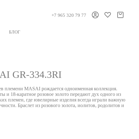
+7 965 320 79 77
БЛОГ
I GR-334.3RI
аев племени MASAI рождается одноименная коллекция.
ы и 18-каратное розовое золото передают дух одного из
их племен, где ювелирные изделия всегда играли важную
чности. Браслет из розового золота, иолитов, родолитов и