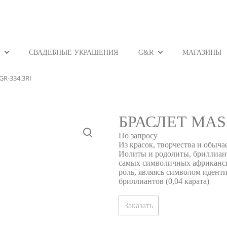
СВАДЕБНЫЕ УКРАШЕНИЯ
G&R
МАГАЗИНЫ
GR-334.3RI
БРАСЛЕТ MASA
По запросу
Из красок, творчества и обыч
Иолиты и родолиты, бриллиант
самых символичных африканск
роль, являясь символом иденти
бриллиантов (0,04 карата)
Заказать